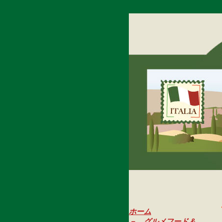
ホーム
－ グルメフード &