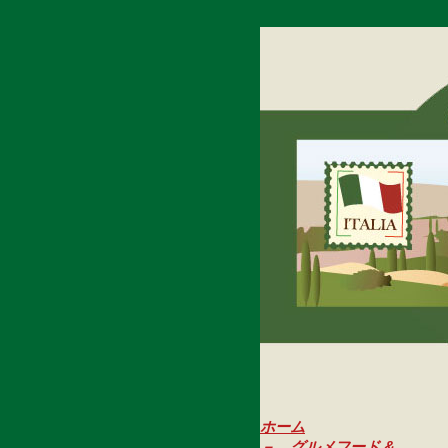
ホーム
－ グルメフード &